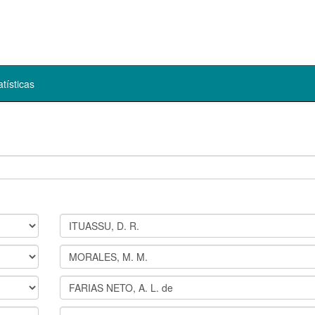
atísticas