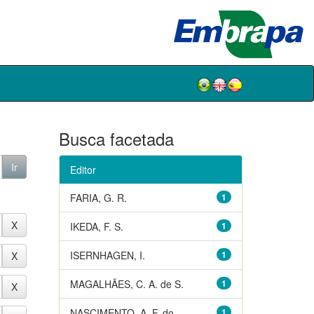
Busca facetada
Editor
FARIA, G. R.
1
IKEDA, F. S.
1
ISERNHAGEN, I.
1
MAGALHÃES, C. A. de S.
1
NASCIMENTO, A. F. do
1