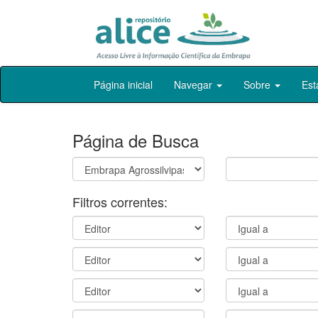
Skip
Página inicial
Navegar
Sobre
Est
navigation
Página de Busca
Filtros correntes: