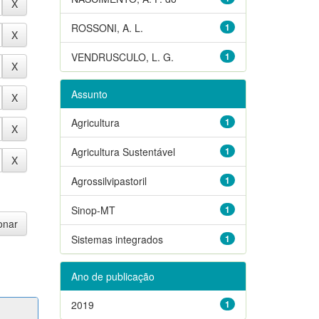
ROSSONI, A. L.
1
VENDRUSCULO, L. G.
1
Assunto
Agricultura
1
Agricultura Sustentável
1
Agrossilvipastoril
1
Sinop-MT
1
Sistemas integrados
1
Ano de publicação
2019
1