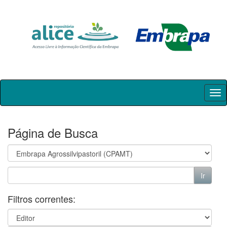
Skip
navigation
Página de Busca
Filtros correntes: