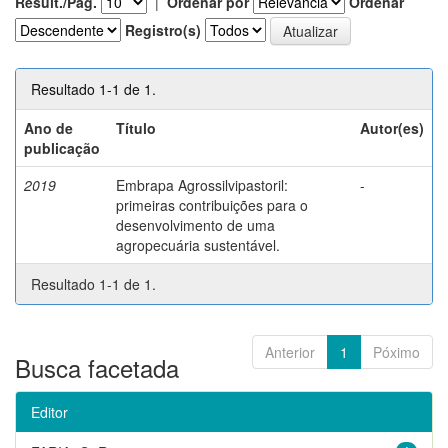
Result./Pág.
|
Ordenar por
Ordenar
Registro(s)
Resultado 1-1 de 1.
Ano de
Título
Autor(es)
publicação
2019
Embrapa Agrossilvipastoril:
-
primeiras contribuições para o
desenvolvimento de uma
agropecuária sustentável.
Resultado 1-1 de 1.
Anterior
1
Póximo
Busca facetada
Editor