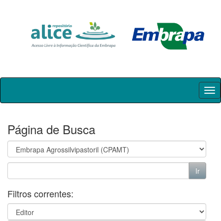
Skip
navigation
Página de Busca
Filtros correntes: