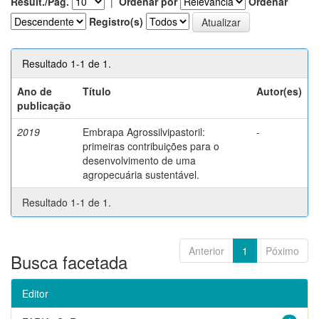
Result./Pág.
|
Ordenar por
Ordenar
Registro(s)
Resultado 1-1 de 1.
Ano de
Título
Autor(es)
publicação
2019
Embrapa Agrossilvipastoril:
-
primeiras contribuições para o
desenvolvimento de uma
agropecuária sustentável.
Resultado 1-1 de 1.
Anterior
1
Póximo
Busca facetada
Editor