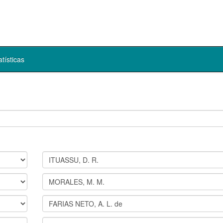
atísticas