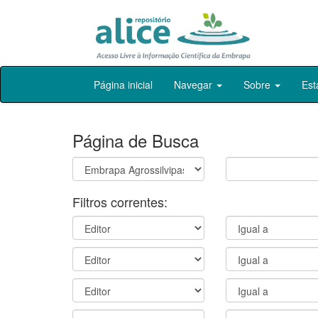
Skip
Página inicial
Navegar
Sobre
Est
navigation
Página de Busca
Filtros correntes: