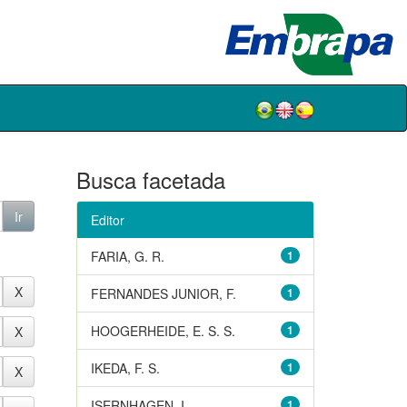
Busca facetada
Editor
FARIA, G. R.
1
FERNANDES JUNIOR, F.
1
HOOGERHEIDE, E. S. S.
1
IKEDA, F. S.
1
ISERNHAGEN, I.
1