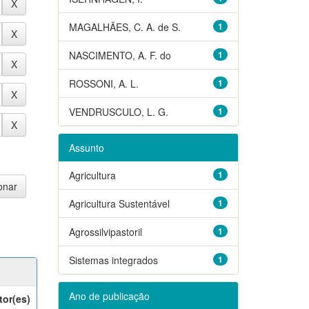
MAGALHÃES, C. A. de S.
1
NASCIMENTO, A. F. do
1
ROSSONI, A. L.
1
VENDRUSCULO, L. G.
1
Assunto
Agricultura
1
Agricultura Sustentável
1
Agrossilvipastoril
1
Sistemas integrados
1
Ano de publicação
tor(es)