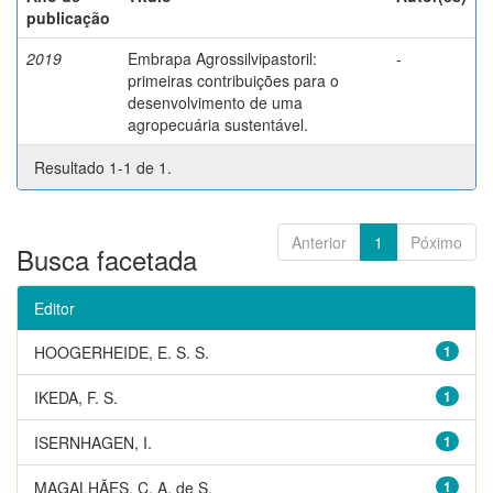
publicação
2019
Embrapa Agrossilvipastoril:
-
primeiras contribuições para o
desenvolvimento de uma
agropecuária sustentável.
Resultado 1-1 de 1.
Anterior
1
Póximo
Busca facetada
Editor
HOOGERHEIDE, E. S. S.
1
IKEDA, F. S.
1
ISERNHAGEN, I.
1
MAGALHÃES, C. A. de S.
1