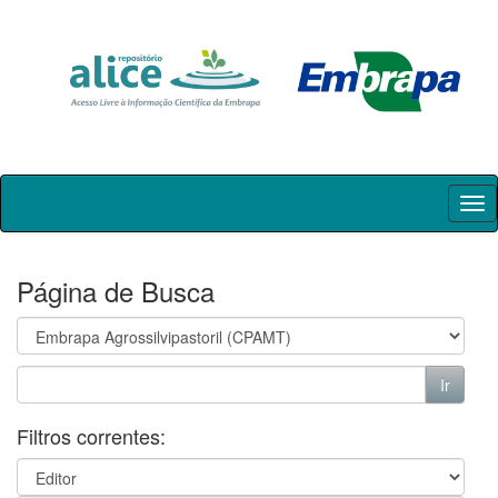
Skip
navigation
Página de Busca
Filtros correntes: