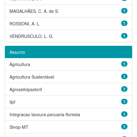
MAGALHÃES, C. A. de S.
1
ROSSONI, A. L.
1
VENDRUSCULO, L. G.
1
Assunto
Agricultura
1
Agricultura Sustentável
1
Agrossilvipastoril
1
Ilpf
1
Integracao lavoura-pecuaria-floresta
1
Sinop-MT
1