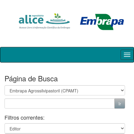
Skip
navigation
Página de Busca
Filtros correntes: