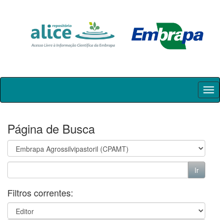
Skip
navigation
Página de Busca
Filtros correntes: