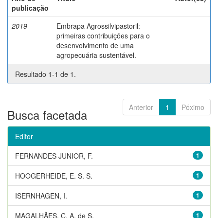
publicação
2019
Embrapa Agrossilvipastoril:
-
primeiras contribuições para o
desenvolvimento de uma
agropecuária sustentável.
Resultado 1-1 de 1.
Anterior
1
Póximo
Busca facetada
Editor
FERNANDES JUNIOR, F.
1
HOOGERHEIDE, E. S. S.
1
ISERNHAGEN, I.
1
MAGALHÃES, C. A. de S.
1