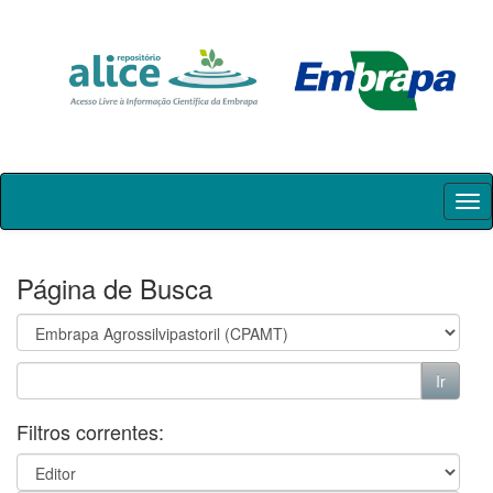
Skip
navigation
Página de Busca
Filtros correntes: