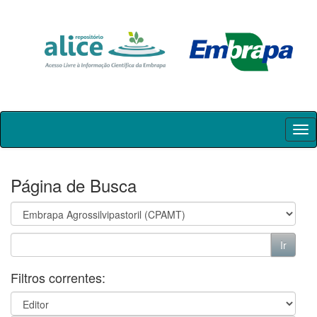
Skip
navigation
Página de Busca
Filtros correntes: