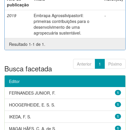
publicação
2019
Embrapa Agrossilvipastoril:
-
primeiras contribuições para o
desenvolvimento de uma
agropecuária sustentável.
Resultado 1-1 de 1.
Anterior
1
Póximo
Busca facetada
Editor
FERNANDES JUNIOR, F.
1
HOOGERHEIDE, E. S. S.
1
IKEDA, F. S.
1
MAGALHÃES, C. A. de S.
1