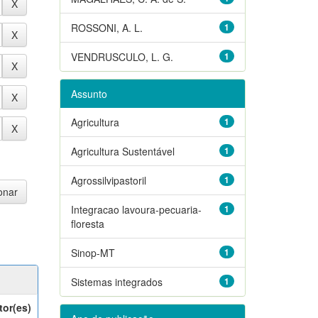
ROSSONI, A. L.
1
VENDRUSCULO, L. G.
1
Assunto
Agricultura
1
Agricultura Sustentável
1
Agrossilvipastoril
1
Integracao lavoura-pecuaria-
1
floresta
Sinop-MT
1
Sistemas integrados
1
tor(es)