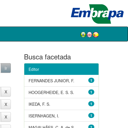
Busca facetada
Editor
FERNANDES JUNIOR, F.
1
HOOGERHEIDE, E. S. S.
1
IKEDA, F. S.
1
ISERNHAGEN, I.
1
MAGALHÃES, C. A. de S.
1