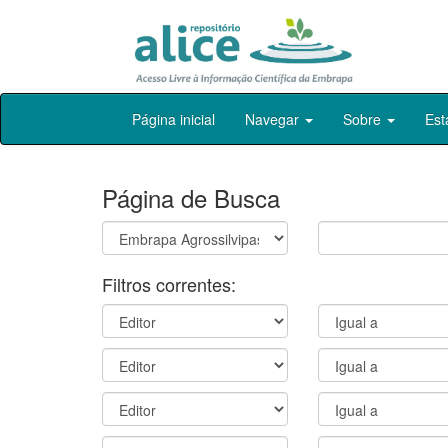
Skip
Página inicial
Navegar
Sobre
Est
navigation
Página de Busca
Filtros correntes: