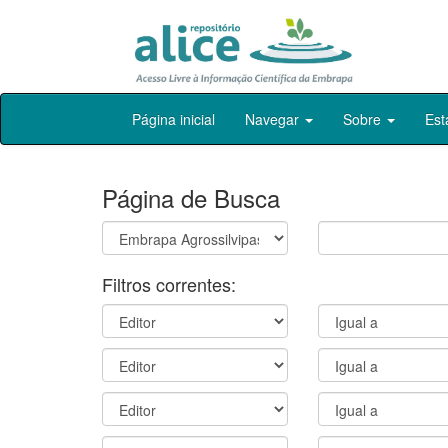
Skip
Página inicial
Navegar
Sobre
Est
navigation
Página de Busca
Filtros correntes: