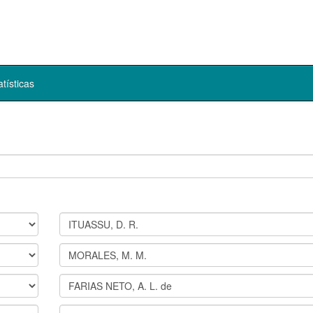
atísticas