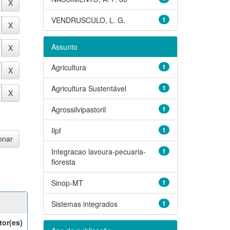
VENDRUSCULO, L. G.
1
Assunto
Agricultura
1
Agricultura Sustentável
1
Agrossilvipastoril
1
Ilpf
1
Integracao lavoura-pecuaria-
1
floresta
Sinop-MT
1
Sistemas integrados
1
tor(es)