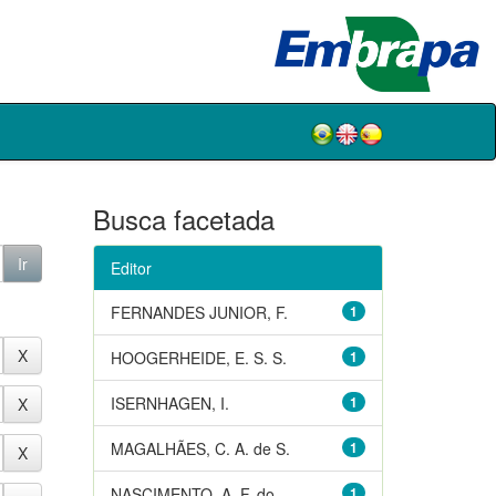
Busca facetada
Editor
FERNANDES JUNIOR, F.
1
HOOGERHEIDE, E. S. S.
1
ISERNHAGEN, I.
1
MAGALHÃES, C. A. de S.
1
NASCIMENTO, A. F. do
1