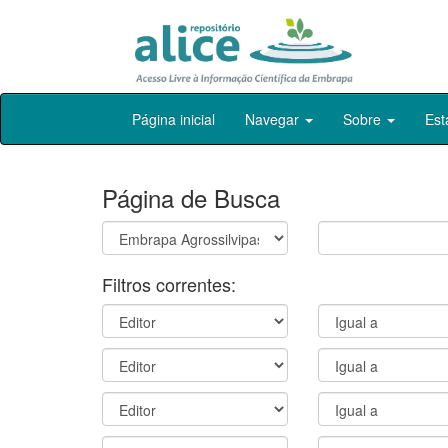
Skip
Página inicial
Navegar
Sobre
Est
navigation
Página de Busca
Filtros correntes: