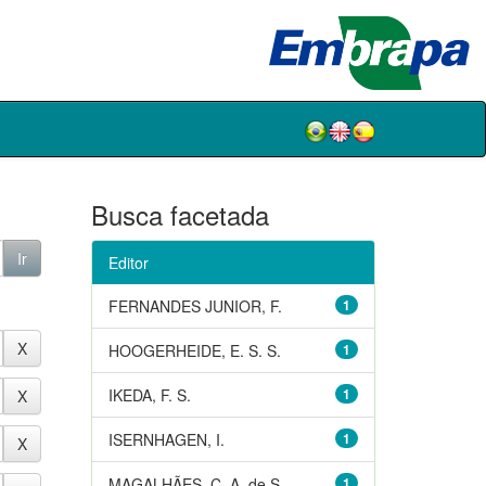
Busca facetada
Editor
FERNANDES JUNIOR, F.
1
HOOGERHEIDE, E. S. S.
1
IKEDA, F. S.
1
ISERNHAGEN, I.
1
MAGALHÃES, C. A. de S.
1