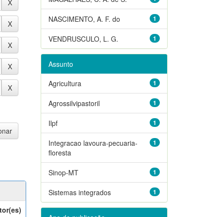
NASCIMENTO, A. F. do
1
VENDRUSCULO, L. G.
1
Assunto
Agricultura
1
Agrossilvipastoril
1
Ilpf
1
Integracao lavoura-pecuaria-
1
floresta
Sinop-MT
1
Sistemas integrados
1
tor(es)