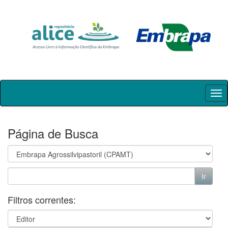
Skip
navigation
Página de Busca
Filtros correntes: