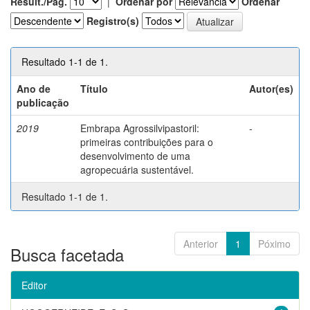
Result./Pág.
|
Ordenar por
Ordenar
Registro(s)
Resultado 1-1 de 1.
Ano de
Título
Autor(es)
publicação
2019
Embrapa Agrossilvipastoril:
-
primeiras contribuições para o
desenvolvimento de uma
agropecuária sustentável.
Resultado 1-1 de 1.
Anterior
1
Póximo
Busca facetada
Editor