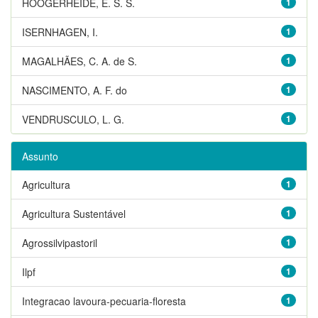
HOOGERHEIDE, E. S. S.
1
ISERNHAGEN, I.
1
MAGALHÃES, C. A. de S.
1
NASCIMENTO, A. F. do
1
VENDRUSCULO, L. G.
1
Assunto
Agricultura
1
Agricultura Sustentável
1
Agrossilvipastoril
1
Ilpf
1
Integracao lavoura-pecuaria-floresta
1