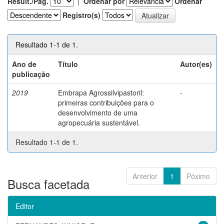
Result./Pág.
|
Ordenar por
Ordenar
Registro(s)
Resultado 1-1 de 1.
Ano de
Título
Autor(es)
publicação
2019
Embrapa Agrossilvipastoril:
-
primeiras contribuições para o
desenvolvimento de uma
agropecuária sustentável.
Resultado 1-1 de 1.
Anterior
1
Póximo
Busca facetada
Editor