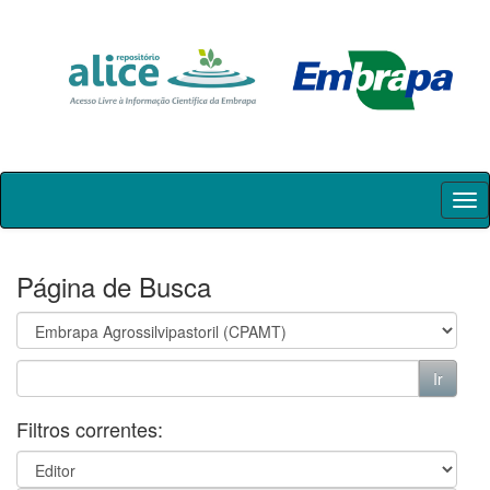
Skip
navigation
Página de Busca
Filtros correntes: