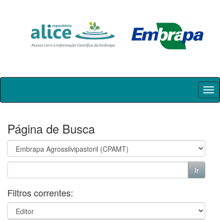
Skip
navigation
Página de Busca
Filtros correntes: