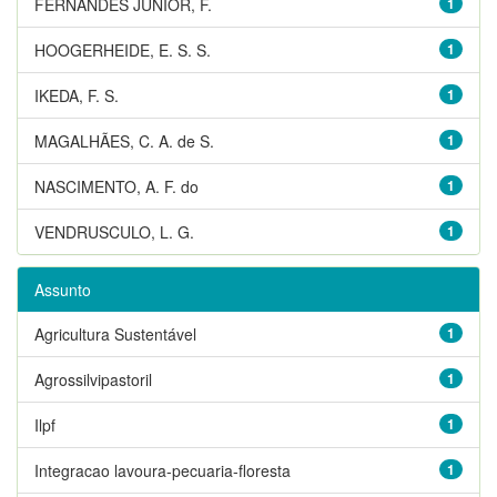
FERNANDES JUNIOR, F.
1
HOOGERHEIDE, E. S. S.
1
IKEDA, F. S.
1
MAGALHÃES, C. A. de S.
1
NASCIMENTO, A. F. do
1
VENDRUSCULO, L. G.
1
Assunto
Agricultura Sustentável
1
Agrossilvipastoril
1
Ilpf
1
Integracao lavoura-pecuaria-floresta
1