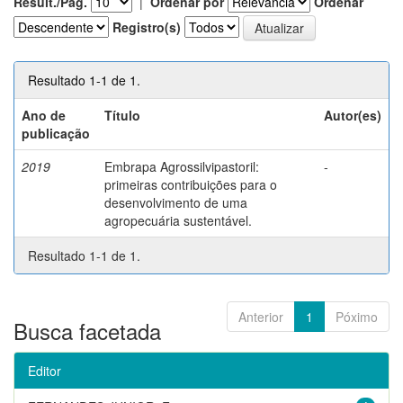
Result./Pág.
|
Ordenar por
Ordenar
Registro(s)
Resultado 1-1 de 1.
Ano de
Título
Autor(es)
publicação
2019
Embrapa Agrossilvipastoril:
-
primeiras contribuições para o
desenvolvimento de uma
agropecuária sustentável.
Resultado 1-1 de 1.
Anterior
1
Póximo
Busca facetada
Editor