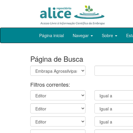
Skip
Página inicial
Navegar
Sobre
Est
navigation
Página de Busca
Filtros correntes: