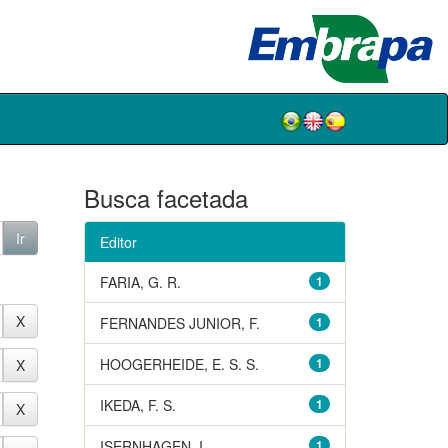
Busca facetada
Editor
FARIA, G. R.
1
FERNANDES JUNIOR, F.
1
HOOGERHEIDE, E. S. S.
1
IKEDA, F. S.
1
ISERNHAGEN, I.
1