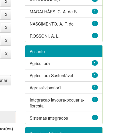
MAGALHÃES, C. A. de S.
1
NASCIMENTO, A. F. do
1
ROSSONI, A. L.
1
Assunto
Agricultura
1
Agricultura Sustentável
1
Agrossilvipastoril
1
Integracao lavoura-pecuaria-
1
floresta
Sistemas integrados
1
tor(es)