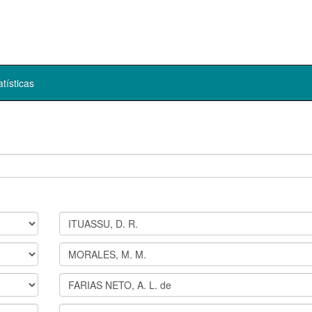
atísticas