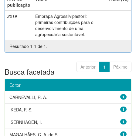
publicação
2019
Embrapa Agrossilvipastoril:
-
primeiras contribuições para o
desenvolvimento de uma
agropecuária sustentável.
Resultado 1-1 de 1.
Anterior
1
Póximo
Busca facetada
Editor
CARNEVALLI, R. A.
1
IKEDA, F. S.
1
ISERNHAGEN, I.
1
MAGALHÃES, C. A. de S.
1