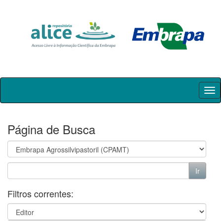
Skip
navigation
Página de Busca
Filtros correntes: