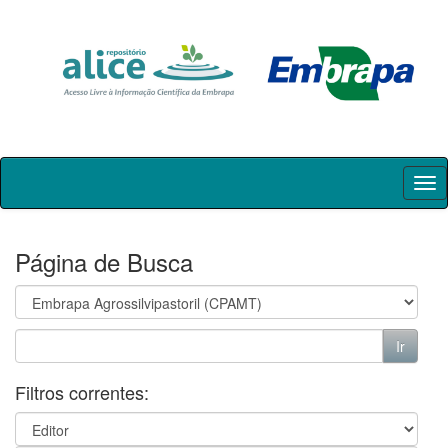
Skip
navigation
Página de Busca
Filtros correntes: