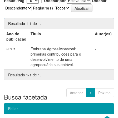
Result./Pág.
|
Ordenar por
Ordenar
Registro(s)
Resultado 1-1 de 1.
Ano de
Título
Autor(es)
publicação
2019
Embrapa Agrossilvipastoril:
-
primeiras contribuições para o
desenvolvimento de uma
agropecuária sustentável.
Resultado 1-1 de 1.
Anterior
1
Póximo
Busca facetada
Editor