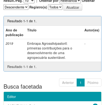
Result./Pág.
|
Ordenar por
Ordenar
Registro(s)
Resultado 1-1 de 1.
Ano de
Título
Autor(es)
publicação
2019
Embrapa Agrossilvipastoril:
-
primeiras contribuições para o
desenvolvimento de uma
agropecuária sustentável.
Resultado 1-1 de 1.
Anterior
1
Póximo
Busca facetada
Editor