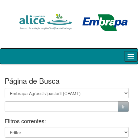
Skip
navigation
Página de Busca
Filtros correntes: