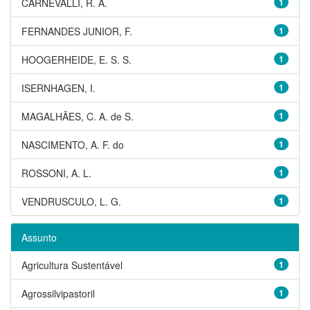
CARNEVALLI, R. A.
1
FERNANDES JUNIOR, F.
1
HOOGERHEIDE, E. S. S.
1
ISERNHAGEN, I.
1
MAGALHÃES, C. A. de S.
1
NASCIMENTO, A. F. do
1
ROSSONI, A. L.
1
VENDRUSCULO, L. G.
1
Assunto
Agricultura Sustentável
1
Agrossilvipastoril
1