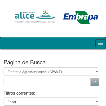
Skip
navigation
Página de Busca
Filtros correntes: