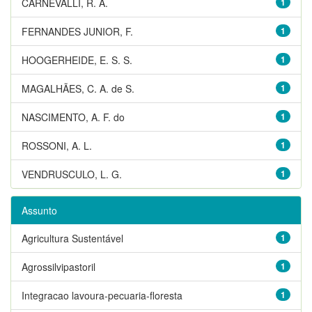
CARNEVALLI, R. A.
1
FERNANDES JUNIOR, F.
1
HOOGERHEIDE, E. S. S.
1
MAGALHÃES, C. A. de S.
1
NASCIMENTO, A. F. do
1
ROSSONI, A. L.
1
VENDRUSCULO, L. G.
1
Assunto
Agricultura Sustentável
1
Agrossilvipastoril
1
Integracao lavoura-pecuaria-floresta
1