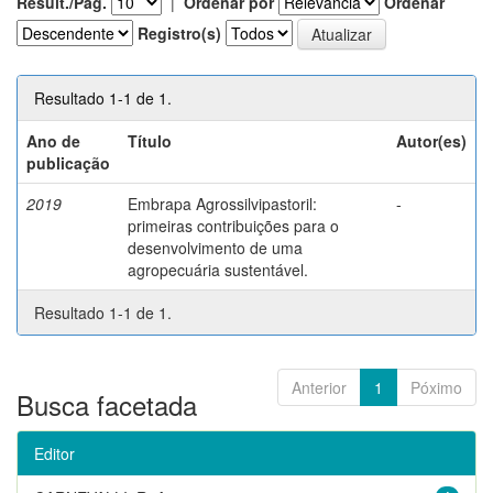
Result./Pág.
|
Ordenar por
Ordenar
Registro(s)
Resultado 1-1 de 1.
Ano de
Título
Autor(es)
publicação
2019
Embrapa Agrossilvipastoril:
-
primeiras contribuições para o
desenvolvimento de uma
agropecuária sustentável.
Resultado 1-1 de 1.
Anterior
1
Póximo
Busca facetada
Editor