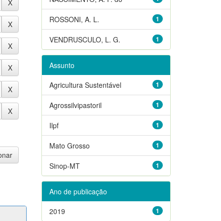
ROSSONI, A. L.
1
VENDRUSCULO, L. G.
1
Assunto
Agricultura Sustentável
1
Agrossilvipastoril
1
Ilpf
1
Mato Grosso
1
Sinop-MT
1
Ano de publicação
2019
1