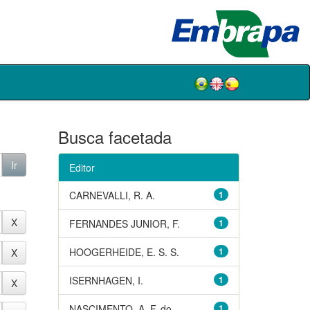
Busca facetada
Editor
CARNEVALLI, R. A.
1
FERNANDES JUNIOR, F.
1
HOOGERHEIDE, E. S. S.
1
ISERNHAGEN, I.
1
NASCIMENTO, A. F. do
1