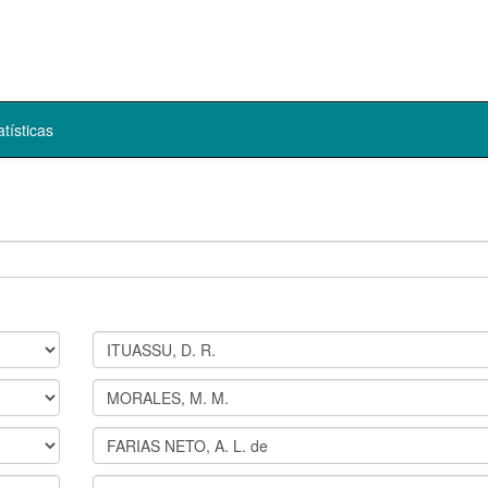
atísticas