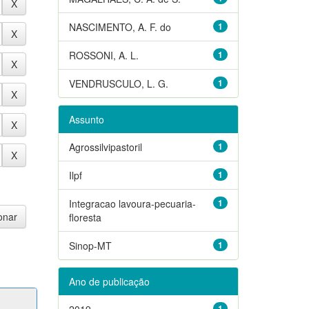
NASCIMENTO, A. F. do
1
ROSSONI, A. L.
1
VENDRUSCULO, L. G.
1
Assunto
Agrossilvipastoril
1
Ilpf
1
Integracao lavoura-pecuaria-
1
floresta
Sinop-MT
1
Ano de publicação
2019
1