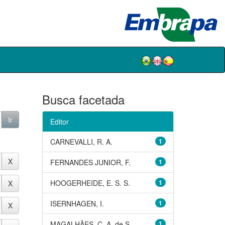
Busca facetada
Editor
CARNEVALLI, R. A.
1
FERNANDES JUNIOR, F.
1
HOOGERHEIDE, E. S. S.
1
ISERNHAGEN, I.
1
MAGALHÃES, C. A. de S.
1