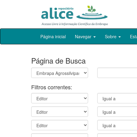
Skip
Página inicial
Navegar
Sobre
Est
navigation
Página de Busca
Filtros correntes: