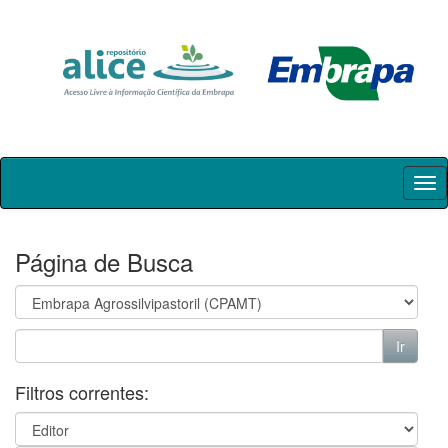
Skip
navigation
Página de Busca
Filtros correntes: