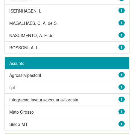
ISERNHAGEN, I.
1
MAGALHÃES, C. A. de S.
1
NASCIMENTO, A. F. do
1
ROSSONI, A. L.
1
Assunto
Agrossilvipastoril
1
Ilpf
1
Integracao lavoura-pecuaria-floresta
1
Mato Grosso
1
Sinop-MT
1