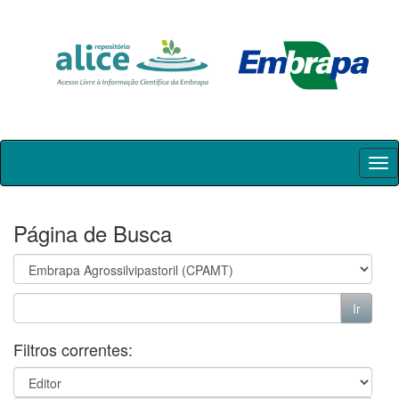
Skip
navigation
Página de Busca
Filtros correntes: