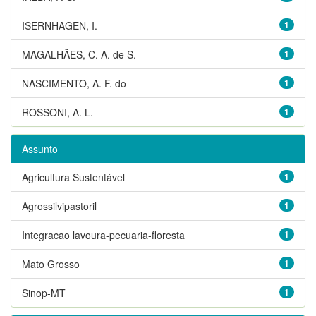
ISERNHAGEN, I.
1
MAGALHÃES, C. A. de S.
1
NASCIMENTO, A. F. do
1
ROSSONI, A. L.
1
Assunto
Agricultura Sustentável
1
Agrossilvipastoril
1
Integracao lavoura-pecuaria-floresta
1
Mato Grosso
1
Sinop-MT
1