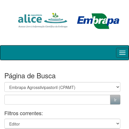
Skip
navigation
Página de Busca
Filtros correntes: