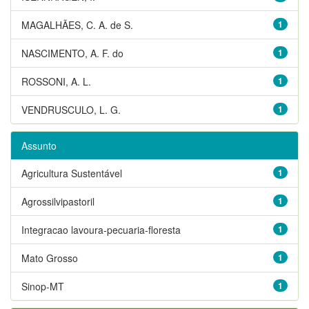
MAGALHÃES, C. A. de S.
1
NASCIMENTO, A. F. do
1
ROSSONI, A. L.
1
VENDRUSCULO, L. G.
1
Assunto
Agricultura Sustentável
1
Agrossilvipastoril
1
Integracao lavoura-pecuaria-floresta
1
Mato Grosso
1
Sinop-MT
1