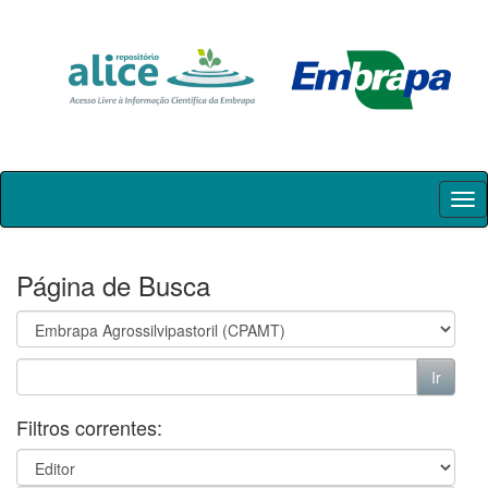
Skip
navigation
Página de Busca
Filtros correntes: