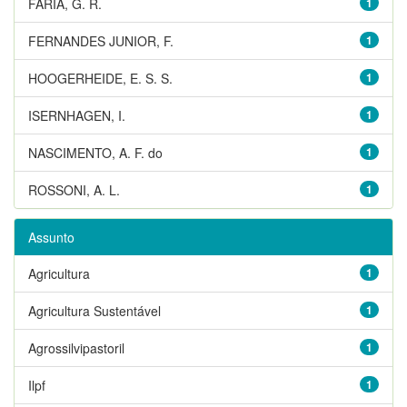
FARIA, G. R.
1
FERNANDES JUNIOR, F.
1
HOOGERHEIDE, E. S. S.
1
ISERNHAGEN, I.
1
NASCIMENTO, A. F. do
1
ROSSONI, A. L.
1
Assunto
Agricultura
1
Agricultura Sustentável
1
Agrossilvipastoril
1
Ilpf
1