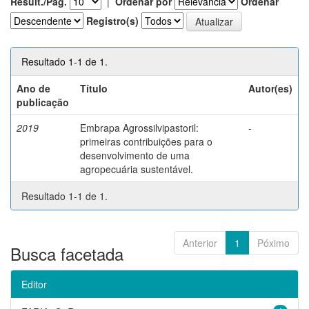
Result./Pág.
|
Ordenar por
Ordenar
Registro(s)
Resultado 1-1 de 1.
Ano de
Título
Autor(es)
publicação
2019
Embrapa Agrossilvipastoril:
-
primeiras contribuições para o
desenvolvimento de uma
agropecuária sustentável.
Resultado 1-1 de 1.
Anterior
1
Póximo
Busca facetada
Editor