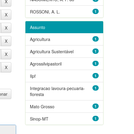
ROSSONI, A. L.
1
Assunto
Agricultura
1
Agricultura Sustentável
1
Agrossilvipastoril
1
Ilpf
1
Integracao lavoura-pecuaria-
1
floresta
Mato Grosso
1
Sinop-MT
1