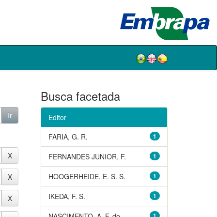
Busca facetada
Editor
FARIA, G. R.
1
FERNANDES JUNIOR, F.
1
HOOGERHEIDE, E. S. S.
1
IKEDA, F. S.
1
NASCIMENTO, A. F. do
1