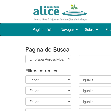
Skip
Página inicial
Navegar
Sobre
Est
navigation
Página de Busca
Filtros correntes: