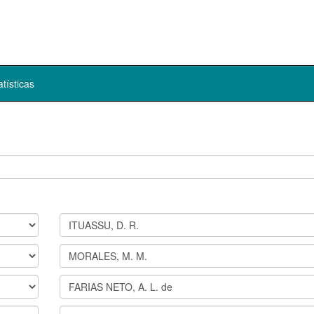
atísticas