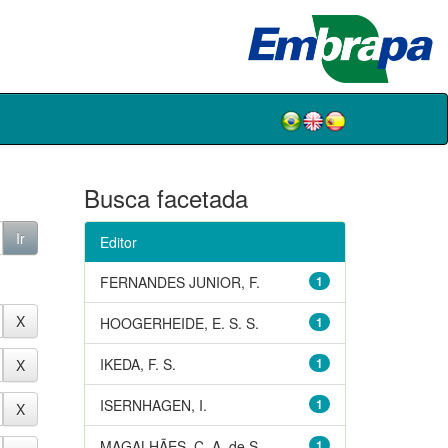
Busca facetada
Editor
FERNANDES JUNIOR, F.
1
HOOGERHEIDE, E. S. S.
1
IKEDA, F. S.
1
ISERNHAGEN, I.
1
MAGALHÃES, C. A. de S.
1