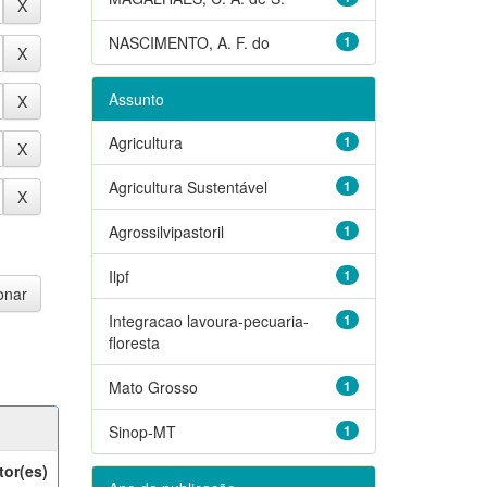
NASCIMENTO, A. F. do
1
Assunto
Agricultura
1
Agricultura Sustentável
1
Agrossilvipastoril
1
Ilpf
1
Integracao lavoura-pecuaria-
1
floresta
Mato Grosso
1
Sinop-MT
1
tor(es)