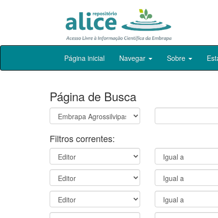
Skip
Página inicial
Navegar
Sobre
Est
navigation
Página de Busca
Filtros correntes: