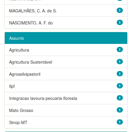
MAGALHÃES, C. A. de S.
1
NASCIMENTO, A. F. do
1
Assunto
Agricultura
1
Agricultura Sustentável
1
Agrossilvipastoril
1
Ilpf
1
Integracao lavoura-pecuaria-floresta
1
Mato Grosso
1
Sinop-MT
1