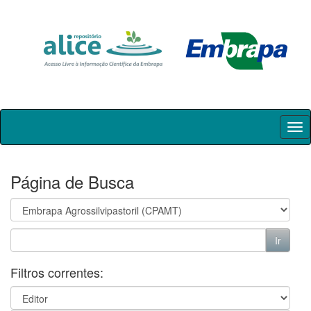
Skip
navigation
Página de Busca
Filtros correntes: