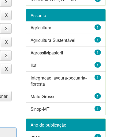
Assunto
Agricultura
1
Agricultura Sustentável
1
Agrossilvipastoril
1
Ilpf
1
Integracao lavoura-pecuaria-
1
floresta
Mato Grosso
1
Sinop-MT
1
Ano de publicação
2019
1