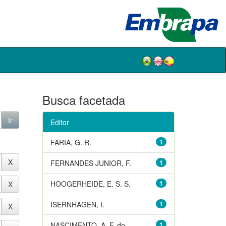
Busca facetada
Editor
FARIA, G. R.
1
FERNANDES JUNIOR, F.
1
HOOGERHEIDE, E. S. S.
1
ISERNHAGEN, I.
1
NASCIMENTO, A. F. do
1