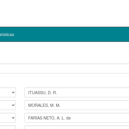
atísticas