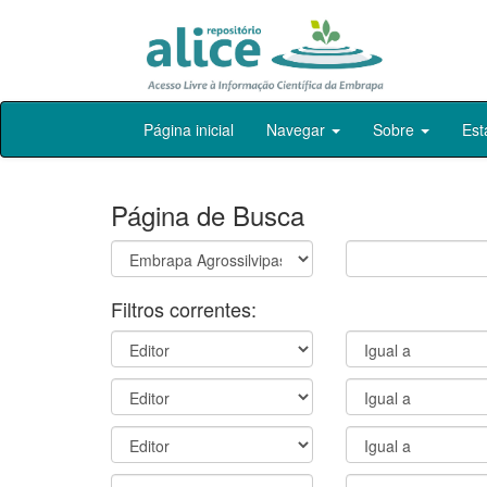
Skip
Página inicial
Navegar
Sobre
Est
navigation
Página de Busca
Filtros correntes: