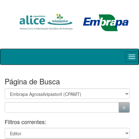
Skip
navigation
Página de Busca
Filtros correntes: