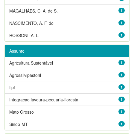
MAGALHÃES, C. A. de S.
1
NASCIMENTO, A. F. do
1
ROSSONI, A. L.
1
Assunto
Agricultura Sustentável
1
Agrossilvipastoril
1
Ilpf
1
Integracao lavoura-pecuaria-floresta
1
Mato Grosso
1
Sinop-MT
1