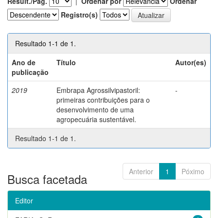
Result./Pág.
|
Ordenar por
Ordenar
Registro(s)
Resultado 1-1 de 1.
Ano de
Título
Autor(es)
publicação
2019
Embrapa Agrossilvipastoril:
-
primeiras contribuições para o
desenvolvimento de uma
agropecuária sustentável.
Resultado 1-1 de 1.
Anterior
1
Póximo
Busca facetada
Editor