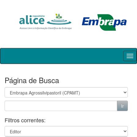
Skip
navigation
Página de Busca
Filtros correntes: