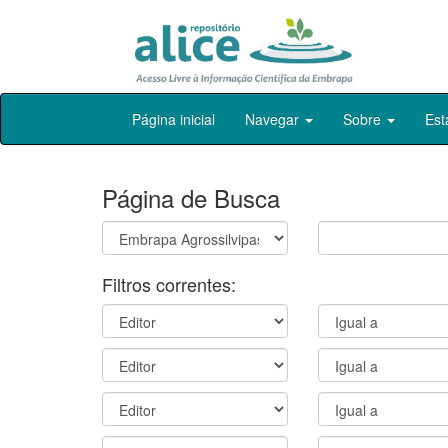
Skip
Página inicial
Navegar
Sobre
Est
navigation
Página de Busca
Filtros correntes: