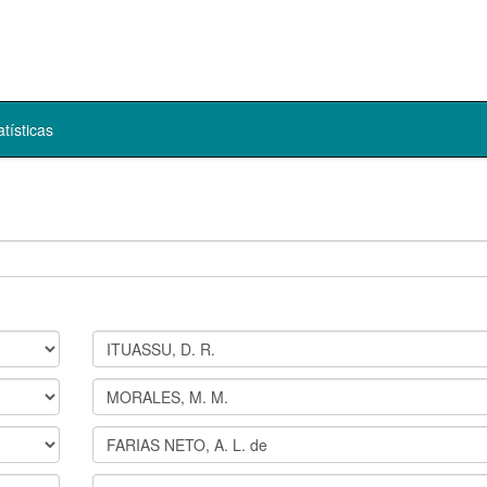
atísticas