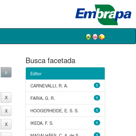
Busca facetada
Editor
CARNEVALLI, R. A.
1
FARIA, G. R.
1
HOOGERHEIDE, E. S. S.
1
IKEDA, F. S.
1
MAGALHÃES, C. A. de S.
1