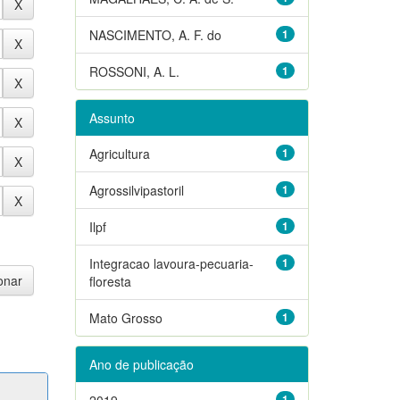
NASCIMENTO, A. F. do
1
ROSSONI, A. L.
1
Assunto
Agricultura
1
Agrossilvipastoril
1
Ilpf
1
Integracao lavoura-pecuaria-
1
floresta
Mato Grosso
1
Ano de publicação
2019
1