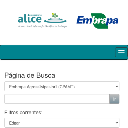
Skip
navigation
Página de Busca
Filtros correntes: