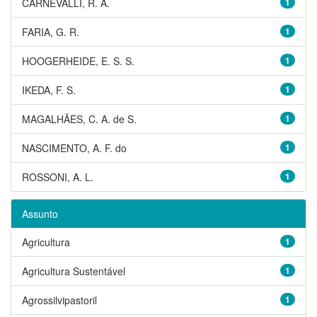
CARNEVALLI, R. A.
1
FARIA, G. R.
1
HOOGERHEIDE, E. S. S.
1
IKEDA, F. S.
1
MAGALHÃES, C. A. de S.
1
NASCIMENTO, A. F. do
1
ROSSONI, A. L.
1
Assunto
Agricultura
1
Agricultura Sustentável
1
Agrossilvipastoril
1