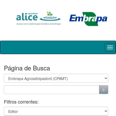
Skip
navigation
Página de Busca
Filtros correntes: