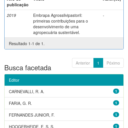
publicação
2019
Embrapa Agrossilvipastoril:
-
primeiras contribuições para o
desenvolvimento de uma
agropecuária sustentável.
Resultado 1-1 de 1.
Anterior
1
Póximo
Busca facetada
Editor
CARNEVALLI, R. A.
1
FARIA, G. R.
1
FERNANDES JUNIOR, F.
1
HOOGERHEIDE, E. S. S.
1