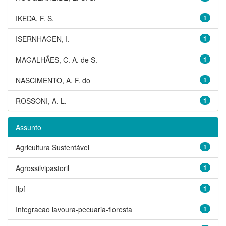
IKEDA, F. S.
1
ISERNHAGEN, I.
1
MAGALHÃES, C. A. de S.
1
NASCIMENTO, A. F. do
1
ROSSONI, A. L.
1
Assunto
Agricultura Sustentável
1
Agrossilvipastoril
1
Ilpf
1
Integracao lavoura-pecuaria-floresta
1