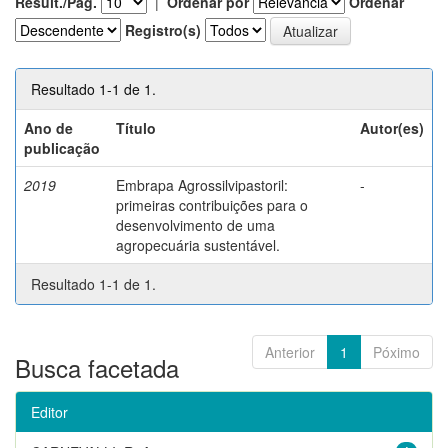
Result./Pág.
|
Ordenar por
Ordenar
Registro(s)
Resultado 1-1 de 1.
Ano de
Título
Autor(es)
publicação
2019
Embrapa Agrossilvipastoril:
-
primeiras contribuições para o
desenvolvimento de uma
agropecuária sustentável.
Resultado 1-1 de 1.
Anterior
1
Póximo
Busca facetada
Editor