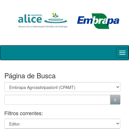
Skip
navigation
Página de Busca
Filtros correntes: