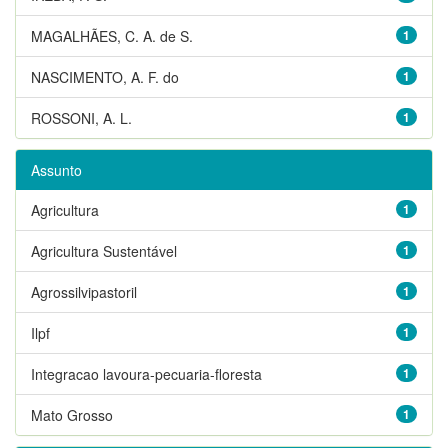
MAGALHÃES, C. A. de S.
1
NASCIMENTO, A. F. do
1
ROSSONI, A. L.
1
Assunto
Agricultura
1
Agricultura Sustentável
1
Agrossilvipastoril
1
Ilpf
1
Integracao lavoura-pecuaria-floresta
1
Mato Grosso
1