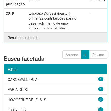
publicação
2019
Embrapa Agrossilvipastoril:
-
primeiras contribuições para o
desenvolvimento de uma
agropecuária sustentável.
Resultado 1-1 de 1.
Anterior
1
Póximo
Busca facetada
Editor
CARNEVALLI, R. A.
1
FARIA, G. R.
1
HOOGERHEIDE, E. S. S.
1
IKEDA, F. S.
1