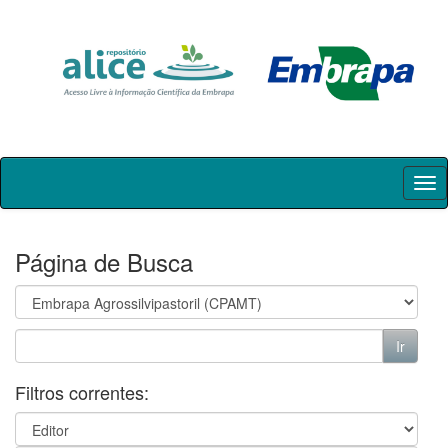
Skip
navigation
Página de Busca
Filtros correntes: