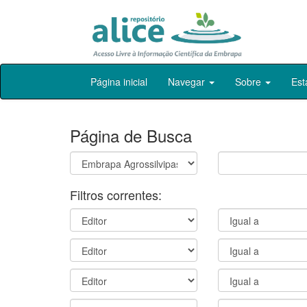
Skip
Página inicial
Navegar
Sobre
Est
navigation
Página de Busca
Filtros correntes: