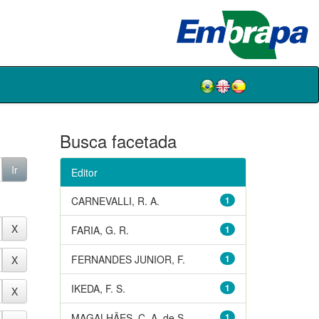
Busca facetada
Editor
CARNEVALLI, R. A.
1
FARIA, G. R.
1
FERNANDES JUNIOR, F.
1
IKEDA, F. S.
1
MAGALHÃES, C. A. de S.
1