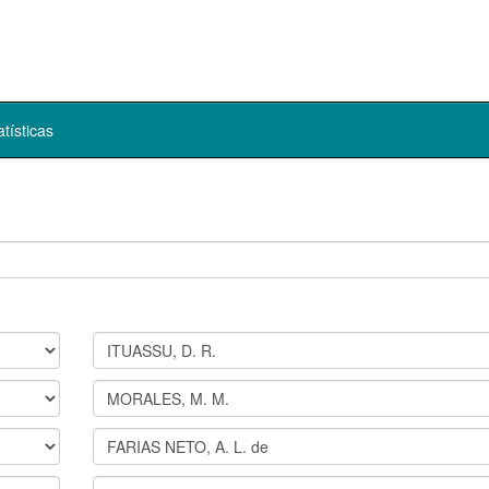
atísticas