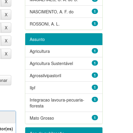
NASCIMENTO, A. F. do
1
ROSSONI, A. L.
1
Assunto
Agricultura
1
Agricultura Sustentável
1
Agrossilvipastoril
1
Ilpf
1
Integracao lavoura-pecuaria-
1
floresta
Mato Grosso
1
tor(es)