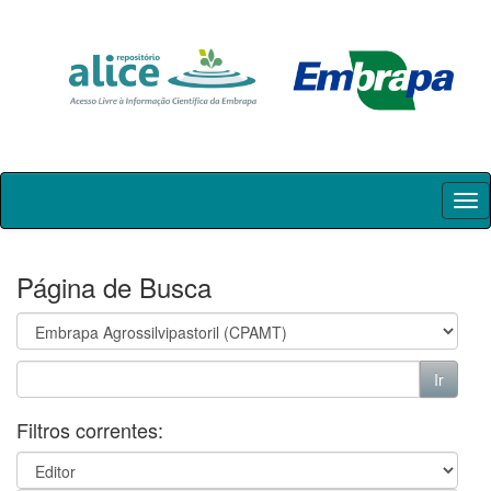
Skip
navigation
Página de Busca
Filtros correntes: