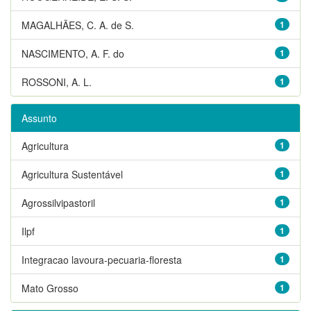
MAGALHÃES, C. A. de S.
1
NASCIMENTO, A. F. do
1
ROSSONI, A. L.
1
Assunto
Agricultura
1
Agricultura Sustentável
1
Agrossilvipastoril
1
Ilpf
1
Integracao lavoura-pecuaria-floresta
1
Mato Grosso
1