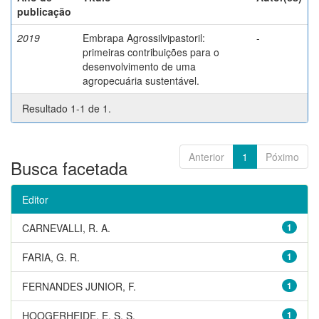
publicação
2019
Embrapa Agrossilvipastoril:
-
primeiras contribuições para o
desenvolvimento de uma
agropecuária sustentável.
Resultado 1-1 de 1.
Anterior
1
Póximo
Busca facetada
Editor
CARNEVALLI, R. A.
1
FARIA, G. R.
1
FERNANDES JUNIOR, F.
1
HOOGERHEIDE, E. S. S.
1