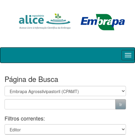
Skip
navigation
Página de Busca
Filtros correntes: