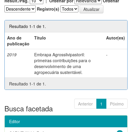
Result./Pág.
|
Ordenar por
Ordenar
Registro(s)
Resultado 1-1 de 1.
Ano de
Título
Autor(es)
publicação
2019
Embrapa Agrossilvipastoril:
-
primeiras contribuições para o
desenvolvimento de uma
agropecuária sustentável.
Resultado 1-1 de 1.
Anterior
1
Póximo
Busca facetada
Editor