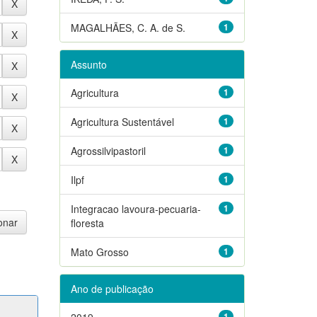
MAGALHÃES, C. A. de S.
1
Assunto
Agricultura
1
Agricultura Sustentável
1
Agrossilvipastoril
1
Ilpf
1
Integracao lavoura-pecuaria-
1
floresta
Mato Grosso
1
Ano de publicação
2019
1