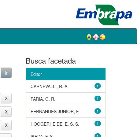
Busca facetada
Editor
CARNEVALLI, R. A.
1
FARIA, G. R.
1
FERNANDES JUNIOR, F.
1
HOOGERHEIDE, E. S. S.
1
IKEDA, F. S.
1