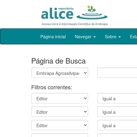
Skip
Página inicial
Navegar
Sobre
Est
navigation
Página de Busca
Filtros correntes: