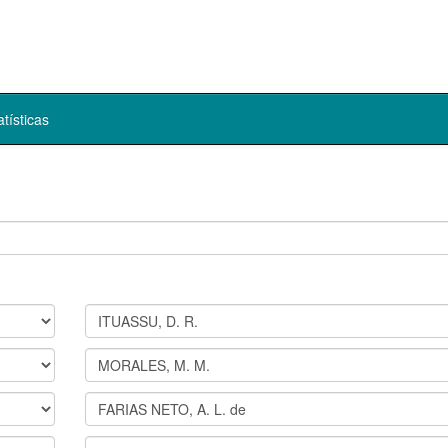
atísticas