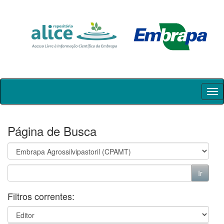
Skip
navigation
Página de Busca
Filtros correntes: