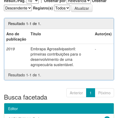
Result./Pág.
|
Ordenar por
Ordenar
Registro(s)
Resultado 1-1 de 1.
Ano de
Título
Autor(es)
publicação
2019
Embrapa Agrossilvipastoril:
-
primeiras contribuições para o
desenvolvimento de uma
agropecuária sustentável.
Resultado 1-1 de 1.
Anterior
1
Póximo
Busca facetada
Editor