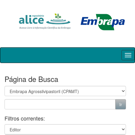
Skip
navigation
Página de Busca
Filtros correntes: