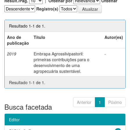
Result./Pág.
|
Ordenar por
Ordenar
Registro(s)
Resultado 1-1 de 1.
Ano de
Título
Autor(es)
publicação
2019
Embrapa Agrossilvipastoril:
-
primeiras contribuições para o
desenvolvimento de uma
agropecuária sustentável.
Resultado 1-1 de 1.
Anterior
1
Póximo
Busca facetada
Editor