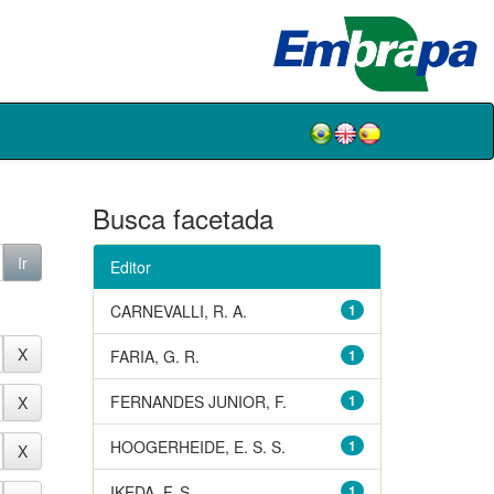
Busca facetada
Editor
CARNEVALLI, R. A.
1
FARIA, G. R.
1
FERNANDES JUNIOR, F.
1
HOOGERHEIDE, E. S. S.
1
IKEDA, F. S.
1