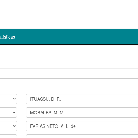
atísticas