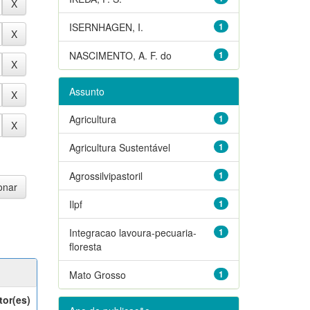
ISERNHAGEN, I.
1
NASCIMENTO, A. F. do
1
Assunto
Agricultura
1
Agricultura Sustentável
1
Agrossilvipastoril
1
Ilpf
1
Integracao lavoura-pecuaria-
1
floresta
Mato Grosso
1
tor(es)