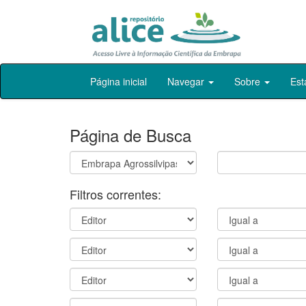
Skip
Página inicial
Navegar
Sobre
Est
navigation
Página de Busca
Filtros correntes: