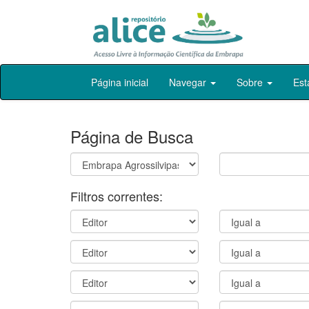
Skip
Página inicial
Navegar
Sobre
Est
navigation
Página de Busca
Filtros correntes: