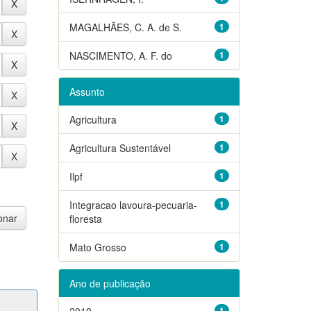
MAGALHÃES, C. A. de S.
1
NASCIMENTO, A. F. do
1
Assunto
Agricultura
1
Agricultura Sustentável
1
Ilpf
1
Integracao lavoura-pecuaria-
1
floresta
Mato Grosso
1
Ano de publicação
2019
1