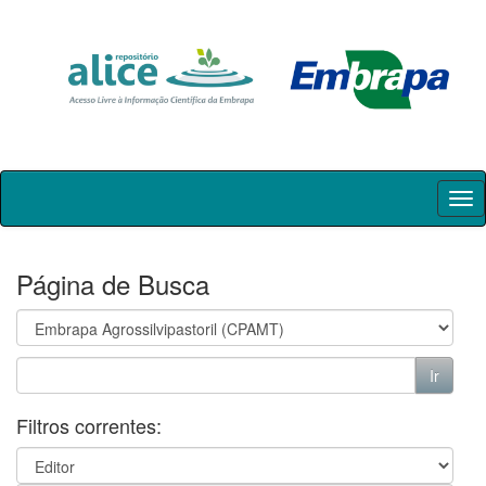
Skip
navigation
Página de Busca
Filtros correntes: