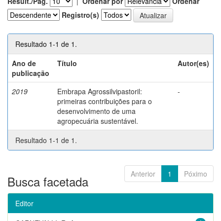
Result./Pág.
|
Ordenar por
Ordenar
Registro(s)
Resultado 1-1 de 1.
Ano de
Título
Autor(es)
publicação
2019
Embrapa Agrossilvipastoril:
-
primeiras contribuições para o
desenvolvimento de uma
agropecuária sustentável.
Resultado 1-1 de 1.
Anterior
1
Póximo
Busca facetada
Editor