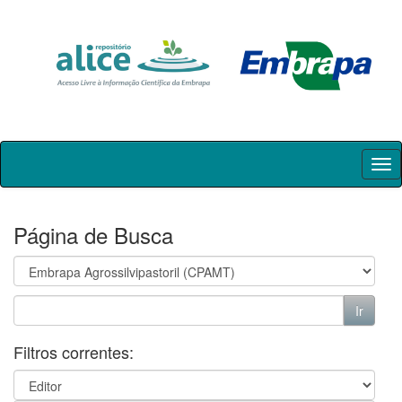
Skip
navigation
Página de Busca
Filtros correntes: