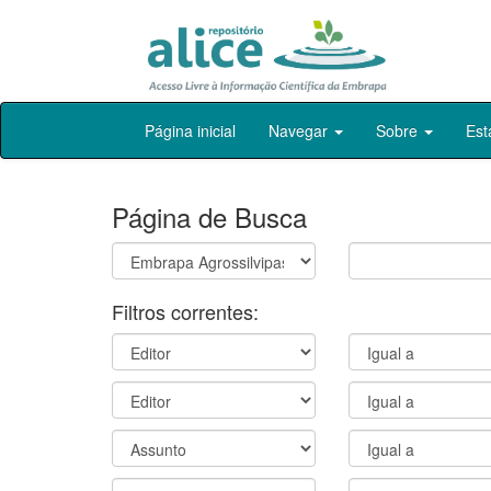
Skip
Página inicial
Navegar
Sobre
Est
navigation
Página de Busca
Filtros correntes: