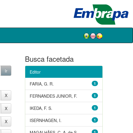
Busca facetada
Editor
FARIA, G. R.
1
FERNANDES JUNIOR, F.
1
IKEDA, F. S.
1
ISERNHAGEN, I.
1
MAGALHÃES, C. A. de S.
1