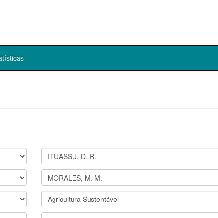
atísticas