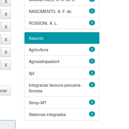
NASCIMENTO, A. F. do
1
ROSSONI, A. L.
1
Assunto
Agricultura
1
Agrossilvipastoril
1
Ilpf
1
Integracao lavoura-pecuaria-
1
floresta
Sinop-MT
1
Sistemas integrados
1