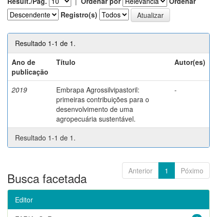
Result./Pág.
|
Ordenar por
Ordenar
Registro(s)
Resultado 1-1 de 1.
Ano de
Título
Autor(es)
publicação
2019
Embrapa Agrossilvipastoril:
-
primeiras contribuições para o
desenvolvimento de uma
agropecuária sustentável.
Resultado 1-1 de 1.
Anterior
1
Póximo
Busca facetada
Editor