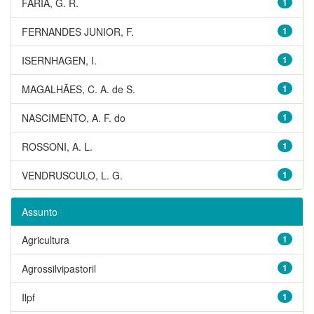
FARIA, G. R.
1
FERNANDES JUNIOR, F.
1
ISERNHAGEN, I.
1
MAGALHÃES, C. A. de S.
1
NASCIMENTO, A. F. do
1
ROSSONI, A. L.
1
VENDRUSCULO, L. G.
1
Assunto
Agricultura
1
Agrossilvipastoril
1
Ilpf
1