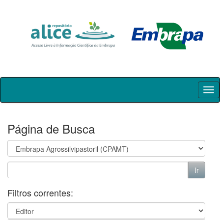
Skip
navigation
Página de Busca
Filtros correntes: