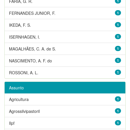
FARIA, G. R.
1
FERNANDES JUNIOR, F.
1
IKEDA, F. S.
1
ISERNHAGEN, I.
1
MAGALHÃES, C. A. de S.
1
NASCIMENTO, A. F. do
1
ROSSONI, A. L.
1
Assunto
Agricultura
1
Agrossilvipastoril
1
Ilpf
1