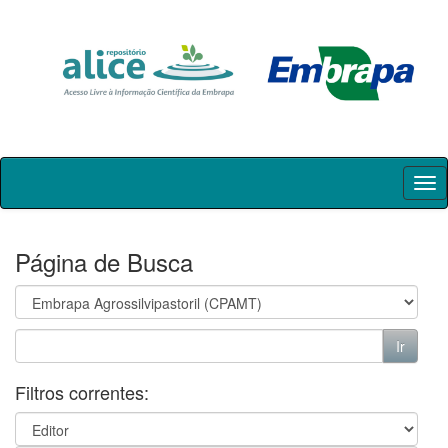
Skip
navigation
Página de Busca
Filtros correntes: