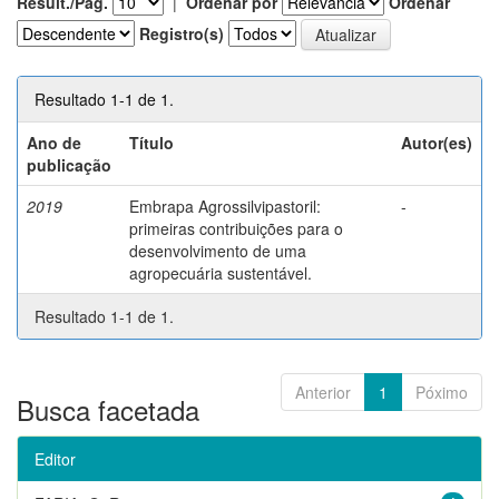
Result./Pág.
|
Ordenar por
Ordenar
Registro(s)
Resultado 1-1 de 1.
Ano de
Título
Autor(es)
publicação
2019
Embrapa Agrossilvipastoril:
-
primeiras contribuições para o
desenvolvimento de uma
agropecuária sustentável.
Resultado 1-1 de 1.
Anterior
1
Póximo
Busca facetada
Editor